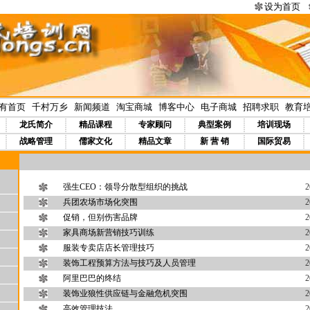
设为首页
有首页
|
千村万乡
|
新闻频道
|
淘宝商城
|
博客中心
|
电子商城
|
招聘求职
|
教育
龙氏简介
精品课程
专家顾问
典型案例
培训现场
战略管理
儒家文化
精品文章
新 营 销
国际贸易
强生CEO：领导分散型组织的挑战
2
兵团农场市场化突围
2
促销，但别伤害品牌
2
家具商场新营销技巧训练
2
服装专卖店店长管理技巧
2
装饰工程预算方法与技巧及人员管理
2
阿里巴巴的终结
2
装饰业狼性供应链与金融危机突围
2
高效管理技法
2