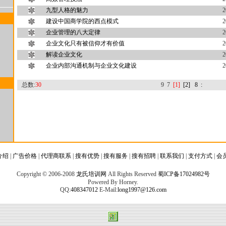
九型人格的魅力
2
建设中国商学院的西点模式
2
企业管理的八大定律
2
企业文化只有被信仰才有价值
2
解读企业文化
2
企业内部沟通机制与企业文化建设
2
总数:
30
9
7
[1]
[2]
8
:
介绍
|
广告价格
|
代理商联系
|
搜有优势
|
搜有服务
|
搜有招聘
|
联系我们
|
支付方式
|
会
Copyright © 2006-2008
龙氏培训网
All Rights Reserved
蜀ICP备17024982号
Powered By Horney.
QQ:
408347012
E-Mail:
long1997@126.com